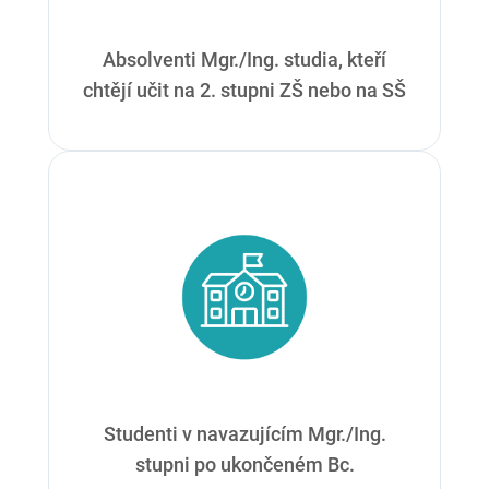
Absolventi Mgr./Ing. studia, kteří
chtějí učit na 2. stupni ZŠ nebo na SŠ
Studenti v navazujícím Mgr./Ing.
stupni po ukončeném Bc.