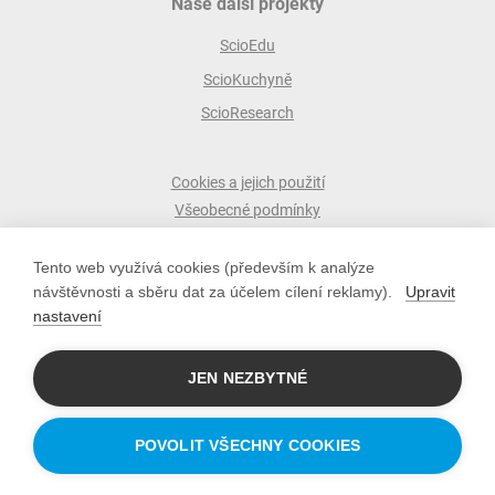
Naše další projekty
ScioEdu
ScioKuchyně
ScioResearch
Cookies a jejich použití
Všeobecné podmínky
Ochrana osobních údajů
Tento web využívá cookies (především k analýze
ScioŠkoly zakládá společnost Scio
návštěvnosti a sběru dat za účelem cílení reklamy).
Upravit
scio s.r.o.
nastavení
Pobřežní 34, 186 00 Praha 8
IČO: 10779442; DIČ: CZ10779442
JEN NEZBYTNÉ
POVOLIT VŠECHNY COOKIES