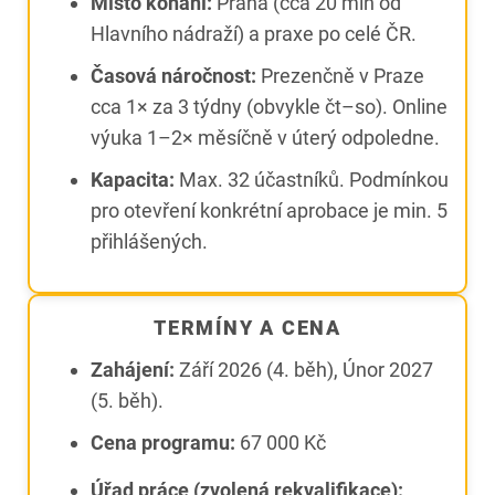
Místo konání:
Praha (cca 20 min od
Hlavního nádraží) a praxe po celé ČR.
Časová náročnost:
Prezenčně v Praze
cca 1× za 3 týdny (obvykle čt–so). Online
výuka 1–2× měsíčně v úterý odpoledne.
Kapacita:
Max. 32 účastníků. Podmínkou
pro otevření konkrétní aprobace je min. 5
přihlášených.
TERMÍNY A CENA
Zahájení:
Září 2026 (4. běh), Únor 2027
(5. běh).
Cena programu:
67 000 Kč
Úřad práce (zvolená rekvalifikace):