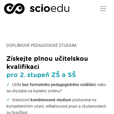
DOPLŇKOVÉ PEDAGOGICKÉ STUDIUM
Získejte plnou učitelskou
kvalifikaci
pro 2. stupeň ZŠ a SŠ
✓
Učíte
bez formálního pedagogického vzdělání
, nebo
se chystáte na kariérní změnu?
✓
Intenzivní
kombinované studium
postavené na
kompetenčním učení, reflektované praxi a zkušenostech
ze ScioŠkol.