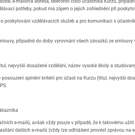
liště, e-mailová adresa, telefonní číslo účastníka Kurzu, případn
ělávací potřeby, pokud má zájem o jejich zohlednění při poskyt
o poskytování vzdělávacích služeb a pro komunikaci s účastníke
louvy, případně do doby vyrovnání všech závazků ze smlouvy vy
itul, nejvyšší dosažené vzdělání, název vysoké školy a studovaný
osouzení splnění kritérií pro účast na Kurzu (titul, nejvyšší dos
DPS.
zákazníka
ačních e-mailů, avšak vždy pouze v případě, že k takovému uži
sílání dalších e-mailů (vždy lze odhlášení provést zprávou na 