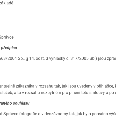
základě
Správce.
 předpisu
63/2004 Sb., § 14, odst. 3 vyhlášky č. 317/2005 Sb.) jsou zpra
y
tuelně zákazníka v rozsahu tak, jak jsou uvedeny v přihlášce, k
lužeb, a to v rozsahu nezbytném pro plnění této smlouvy a po d
vaného souhlasu
Správce fotografie a videozáznamy tak, jak bylo popsáno výše, 