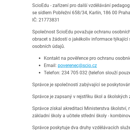
ScioEdu - zařízení pro další vzdělávání pedagogi
se sídlem Pobřežní 658/34, Karlín, 186 00 Praha
IČ: 21773831
Společnost ScioEdu považuje ochranu osobních 
obracet s žádostí o jakékoliv informace týkajíc
osobních údajů.
Kontakt na pověřence pro ochranu osobní
Email:
poverenec@scio.cz
Telefon: 234 705 032 (telefon slouží pou
Správce je společností zabývající se poskytov
Správce je zapsaný v rejstříku škol a školských
Správce získal akreditaci Ministerstva školstv
základní školy a učitele střední školy - kombin
Správce poskytuje dva druhy vzdělávacích služe