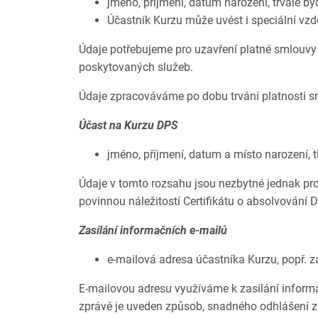
jméno, příjmení, datum narození, trvalé byd
Účastník Kurzu může uvést i speciální vzd
Údaje potřebujeme pro uzavření platné smlouvy 
poskytovaných služeb.
Údaje zpracováváme po dobu trvání platnosti sm
Účast na Kurzu DPS
jméno, příjmení, datum a místo narození, t
Údaje v tomto rozsahu jsou nezbytné jednak pro p
povinnou náležitostí Certifikátu o absolvování 
Zasílání informačních e-mailů
e-mailová adresa účastníka Kurzu, popř. 
E-mailovou adresu využíváme k zasílání inform
zprávě je uveden způsob, snadného odhlášení za