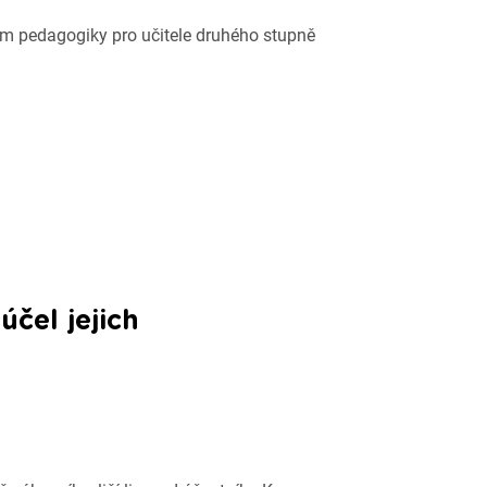
um pedagogiky pro učitele druhého stupně
čel jejich