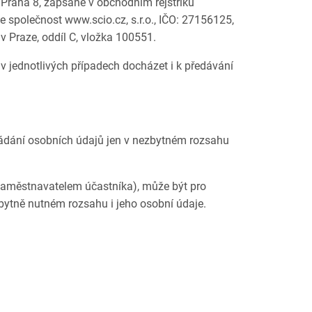
0 Praha 8, zapsané v obchodním rejstříku
e společnost www.scio.cz, s.r.o., IČO: 27156125,
 Praze, oddíl C, vložka 100551.
v jednotlivých případech docházet i k předávání
kládání osobních údajů jen v nezbytném rozsahu
o zaměstnavatelem účastníka), může být pro
zbytně nutném rozsahu i jeho osobní údaje.