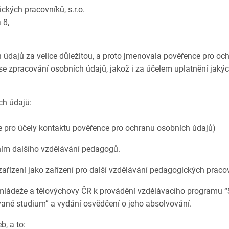
ckých pracovníků, s.r.o.
 8,
údajů za velice důležitou, a proto jmenovala pověřence pro oc
í se zpracování osobních údajů, jakož i za účelem uplatnění jaký
ch údajů:
ze pro účely kontaktu pověřence pro ochranu osobních údajů)
áním dalšího vzdělávání pedagogů.
 zařízení jako zařízení pro další vzdělávání pedagogických prac
í, mládeže a tělovýchovy ČR k provádění vzdělávacího programu 
ované studium” a vydání osvědčení o jeho absolvování.
b, a to: