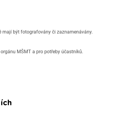
é mají být fotografovány či zaznamenávány.
ho orgánu MŠMT a pro potřeby účastníků.
ích