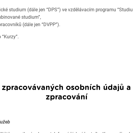
ické studium (dále jen “DPS”) ve vzdělávacím programu “Studi
ombinované studium”,
racovníků (dále jen “DVPP”).
 “Kurzy”.
 zpracovávaných osobních údajů a ú
zpracování
lužeb