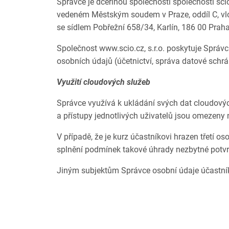
Správce je dceřinou společností společnosti scio
vedeném Městským soudem v Praze, oddíl C, vložk
se sídlem Pobřežní 658/34, Karlín, 186 00 Pra
Společnost www.scio.cz, s.r.o. poskytuje Správc
osobních údajů (účetnictví, správa datové schrá
Využití cloudových služeb
Správce využívá k ukládání svých dat cloudovýc
a přístupy jednotlivých uživatelů jsou omezeny 
V případě, že je kurz účastníkovi hrazen třetí 
splnění podmínek takové úhrady nezbytné potvrdi
Jiným subjektům Správce osobní údaje účastní