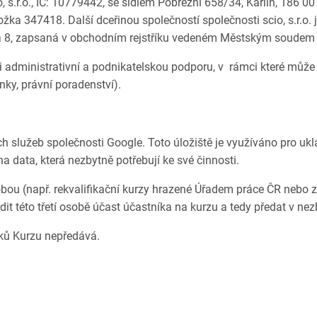
, s.r.o., IČ: 10779442, se sídlem Pobřežní 658/34, Karlín, 186 0
a 347418. Další dceřinou společností společnosti scio, s.r.o. j
ha 8, zapsaná v obchodním rejstříku vedeném Městským soudem v
i administrativní a podnikatelskou podporu, v rámci které může 
nky, právní poradenství).
h služeb společnosti Google. Toto úložiště je využíváno pro u
na data, která nezbytně potřebují ke své činnosti.
osobou (např. rekvalifikační kurzy hrazené Úřadem práce ČR neb
t této třetí osobě účast účastníka na kurzu a tedy předat v ne
ků Kurzu nepředává.