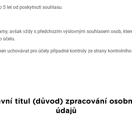
5 let od poskytnutí souhlasu.
namy, avšak vždy s předchozím výslovným souhlasem osob, kter
o účelu.
nen uchovávat pro účely případné kontroly ze strany kontrolní
ávní titul (důvod) zpracování osobn
údajů