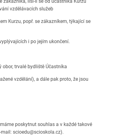
ě zákazníka, liší-li se od účastníka Kurzu
ování vzdělávacích služeb
m Kurzu, popř. se zákazníkem, týkající se
plývajících i po jejím ukončení.
 obor, trvalé bydliště Účastníka
ažené vzdělání), a dále pak proto, že jsou
tí máme poskytnut souhlas a v každé takové
e-mail: scioedu@scioskola.cz).